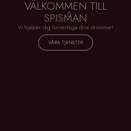
VÄLKOMMEN TILL
SPISMAN
VÅRA TJÄNSTER
KONTAKTA OSS
Vi hjälper dig förverkliga dina drömmar!
VÅRA TJÄNSTER