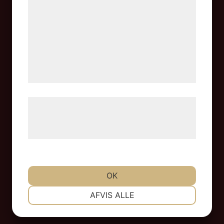
kan blive delt med annoncerings- og
analysepartnere, som kan kombinere dem
med data, du tidligere har givet dem eller
de har indsamlet gennem din brug af deres
tjenester. Ved at klikke på 'OK' giver du
samtykke til disse formål.
Læs mere om vores brug af cookies og
behandling af persondata på vores
hjemmeside.
OK
NØDVENDIGE
PRÆFERENCER
AFVIS ALLE